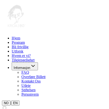
Hjem
Program
Bli frivillig
Utforsk
Hvem er vi?
Tilgjengelighet
Informasjon
FAQ
Overføre Billett
Kontakt Oss
Utleie
Stiftelsen
Personvern
|
NO
EN