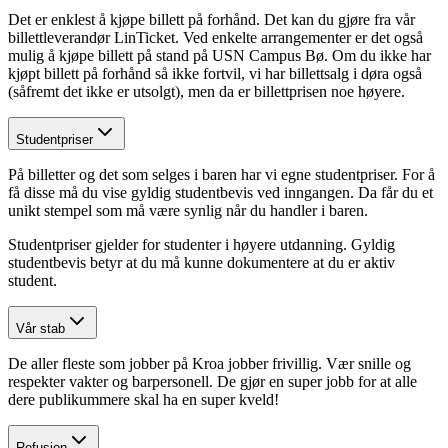
Det er enklest å kjøpe billett på forhånd. Det kan du gjøre fra vår
billettleverandør LinTicket. Ved enkelte arrangementer er det også
mulig å kjøpe billett på stand på USN Campus Bø. Om du ikke har
kjøpt billett på forhånd så ikke fortvil, vi har billettsalg i døra også
(såfremt det ikke er utsolgt), men da er billettprisen noe høyere.
Studentpriser
På billetter og det som selges i baren har vi egne studentpriser. For å
få disse må du vise gyldig studentbevis ved inngangen. Da får du et
unikt stempel som må være synlig når du handler i baren.
Studentpriser gjelder for studenter i høyere utdanning. Gyldig
studentbevis betyr at du må kunne dokumentere at du er aktiv
student.
Vår stab
De aller fleste som jobber på Kroa jobber frivillig. Vær snille og
respekter vakter og barpersonell. De gjør en super jobb for at alle
dere publikummere skal ha en super kveld!
Refusjon