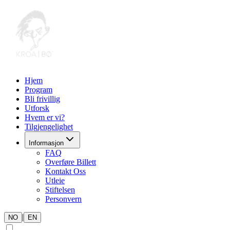
Hjem
Program
Bli frivillig
Utforsk
Hvem er vi?
Tilgjengelighet
Informasjon
FAQ
Overføre Billett
Kontakt Oss
Utleie
Stiftelsen
Personvern
|
NO
EN