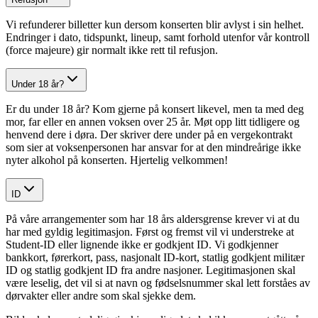
Vi refunderer billetter kun dersom konserten blir avlyst i sin helhet.
Endringer i dato, tidspunkt, lineup, samt forhold utenfor vår kontroll
(force majeure) gir normalt ikke rett til refusjon.
Under 18 år?
Er du under 18 år? Kom gjerne på konsert likevel, men ta med deg
mor, far eller en annen voksen over 25 år. Møt opp litt tidligere og
henvend dere i døra. Der skriver dere under på en vergekontrakt
som sier at voksenpersonen har ansvar for at den mindreårige ikke
nyter alkohol på konserten. Hjertelig velkommen!
ID
På våre arrangementer som har 18 års aldersgrense krever vi at du
har med gyldig legitimasjon. Først og fremst vil vi understreke at
Student-ID eller lignende ikke er godkjent ID. Vi godkjenner
bankkort, førerkort, pass, nasjonalt ID-kort, statlig godkjent militær
ID og statlig godkjent ID fra andre nasjoner. Legitimasjonen skal
være leselig, det vil si at navn og fødselsnummer skal lett forståes av
dørvakter eller andre som skal sjekke dem.