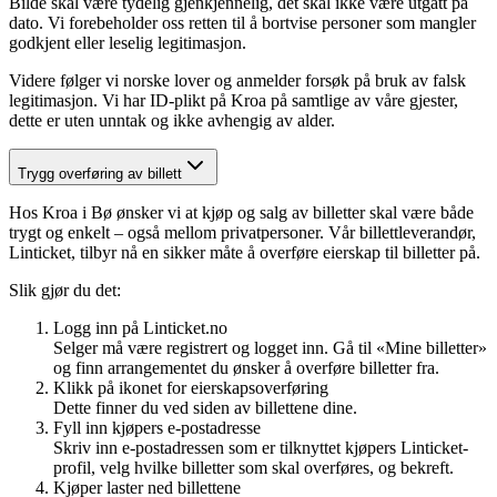
Bilde skal være tydelig gjenkjennelig, det skal ikke være utgått på
dato. Vi forebeholder oss retten til å bortvise personer som mangler
godkjent eller leselig legitimasjon.
Videre følger vi norske lover og anmelder forsøk på bruk av falsk
legitimasjon. Vi har ID-plikt på Kroa på samtlige av våre gjester,
dette er uten unntak og ikke avhengig av alder.
Trygg overføring av billett
Hos Kroa i Bø ønsker vi at kjøp og salg av billetter skal være både
trygt og enkelt – også mellom privatpersoner. Vår billettleverandør,
Linticket, tilbyr nå en sikker måte å overføre eierskap til billetter på.
Slik gjør du det:
Logg inn på Linticket.no
Selger må være registrert og logget inn. Gå til «Mine billetter»
og finn arrangementet du ønsker å overføre billetter fra.
Klikk på ikonet for eierskapsoverføring
Dette finner du ved siden av billettene dine.
Fyll inn kjøpers e-postadresse
Skriv inn e-postadressen som er tilknyttet kjøpers Linticket-
profil, velg hvilke billetter som skal overføres, og bekreft.
Kjøper laster ned billettene